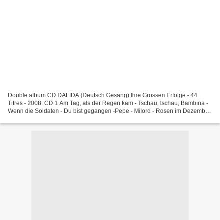
Double album CD DALIDA (Deutsch Gesang) Ihre Grossen Erfolge - 44
Titres - 2008. CD 1 Am Tag, als der Regen kam - Tschau, tschau, Bambina -
Wenn die Soldaten - Du bist gegangen -Pepe - Milord - Rosen im Dezember
- Das Mädchen von Piräus - Romantica -...