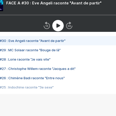
FACE A #30 : Eve Angeli raconte "Avant de partir"
#30 : Eve Angeli raconte "Avant de partir"
#29 : MC Solaar raconte "Bouge de là"
28 : Lorie raconte "Je vais vite"
#27 : Christophe Willem raconte "Jacques a dit"
#26 : Chimène Badi raconte "Entre nous"
#25 : Indochine raconte "3e sexe"
#24 : Zaho raconte "C'est chelou"
#23 : Patrick Bruel raconte "Au café des délices"
#22 : Kyo raconte "Le chemin"