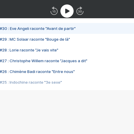
#30 : Eve Angeli raconte "Avant de partir"
#29 : MC Solaar raconte "Bouge de là"
28 : Lorie raconte "Je vais vite"
#27 : Christophe Willem raconte "Jacques a dit"
#26 : Chimène Badi raconte "Entre nous"
#25 : Indochine raconte "3e sexe"
#24 : Zaho raconte "C'est chelou"
#23 : Patrick Bruel raconte "Au café des délices"
#22 : Kyo raconte "Le chemin"
#21 : Nolwenn Leroy raconte "Cassé"