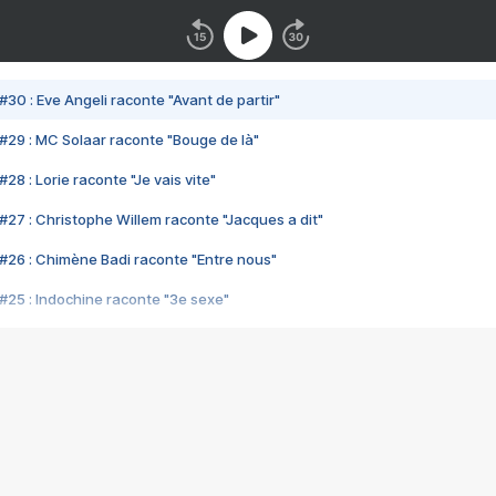
#30 : Eve Angeli raconte "Avant de partir"
#29 : MC Solaar raconte "Bouge de là"
28 : Lorie raconte "Je vais vite"
#27 : Christophe Willem raconte "Jacques a dit"
#26 : Chimène Badi raconte "Entre nous"
#25 : Indochine raconte "3e sexe"
#24 : Zaho raconte "C'est chelou"
#23 : Patrick Bruel raconte "Au café des délices"
#22 : Kyo raconte "Le chemin"
#21 : Nolwenn Leroy raconte "Cassé"