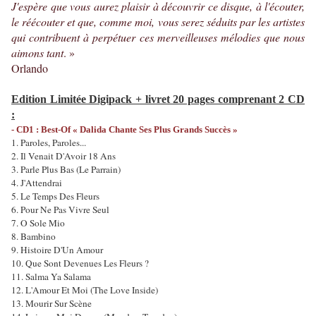
J'espère que vous aurez plaisir à découvrir ce disque, à l'écouter,
le réécouter et que, comme moi, vous serez séduits par les artistes
qui contribuent à perpétuer ces merveilleuses mélodies que nous
aimons tant
. »
Orlando
Edition Limitée Digipack + livret 20 pages comprenant 2 CD
:
- CD1 : Best-Of « Dalida Chante Ses Plus Grands Succès »
1. Paroles, Paroles...
2. Il Venait D'Avoir 18 Ans
3. Parle Plus Bas (Le Parrain)
4. J'Attendrai
5. Le Temps Des Fleurs
6. Pour Ne Pas Vivre Seul
7. O Sole Mio
8. Bambino
9. Histoire D'Un Amour
10. Que Sont Devenues Les Fleurs ?
11. Salma Ya Salama
12. L'Amour Et Moi (The Love Inside)
13. Mourir Sur Scène