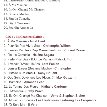
14. Laissez-Moi Danser (Monday, Tuesday)
15. À Ma Manière
16. Ils Ont Changé Ma Chanson
17. Besame Mucho
18. Fini La Comédie
19. Gigi L'Amoroso
20. Pour En Arriver Là
- CD2 : « Ils Chantent Dalida »
1. À Ma Manière -
Amel Bent
2. Pour Ne Pas Vivre Seul -
Christophe Willem
3. Paroles Paroles -
Zap Mama Featuring Vincent Cassel
4. Fini La Comédie -
Hélène Segara
5. Parle Plus Bas - B.O. Le Parrain -
Patrick Fiori
6. Il Venait D'Avoir 18 Ans-
Lara Fabian
7. Dernier Baiser (Besame Mucho) -
Christophe
8. Histoire D'Un Amour -
Dany Brillant
9. Que Sont Devenues Les Fleurs ? -
Max Guazzini
10. Bambino -
Amanda Lear
11. Le Temps Des Fleurs -
Nathalie Cardone
12. J'Attendrai -
Patty Pravo
13. Ils Ont Changé Ma Chanson -
Arno & Stephan Eicher
14. Mourir Sur Scène -
Les Castafiores Featuring Les Croquants
15. 'O Sole Mio -
Il Volo