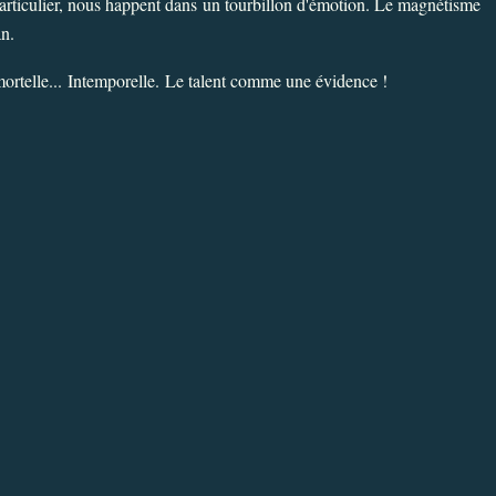
 particulier, nous happent dans un tourbillon d'émotion. Le magnétisme
an.
mortelle...
Intemporelle.
Le talent comme une évidence !