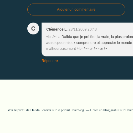
Ajouter un commentaire
C
Clémence L.
28/11/2009 20:43
<br /> La Dalida que je préfère, la vraie, la plus prof
autres pour mieux comprendre et apprécier le monde..
malheureusement !<br /> <br /> <br />
Répondre
Voir le profil de
Dalida Forever
sur le portail Overblog
Créer un blog gratuit sur Ove