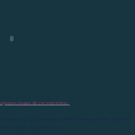
jeures issues de cet entretien :
est l’amour ; [...] L'Amour qui grandit, l'Amour qui libère, pas celui
pour les autres et pas pour moi..."