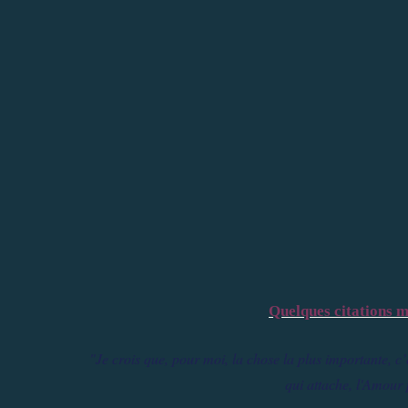
Quelques citations ma
"Je crois que, pour moi, la chose la plus importante, c’
qui attache, l'Amour 