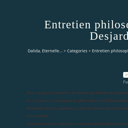
Entretien philo
Desjar
Dalida, Eternelle...
>
Categories
>
Entretien philoso
2
Pa
Deux ans après sa tentative de suicide, une Dalida très spirituel
sur les autres, en compagnie du philosophe Arnaud Desjardins,
documents télévisés, quelques grandes traditions spirituelles m
ou le soufisme.
Assurément l'un des plus beaux entretiens que Dalida ait pu nous 