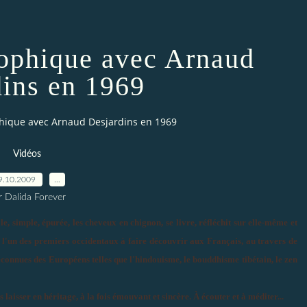
sophique avec Arnaud
dins en 1969
phique avec Arnaud Desjardins en 1969
Vidéos
9.10.2009
…
r Dalida Forever
le, simple, épurée, les cheveux en chignon, se livre, réfléchit sur elle-même et
 l'un des premiers occidentaux à faire découvrir aux Français, au travers de
éconnues des Européens telles que l'hindouisme, le bouddhisme tibétain, le zen
laisser en héritage, à la fois émouvant et sincère. À écouter et à méditer...