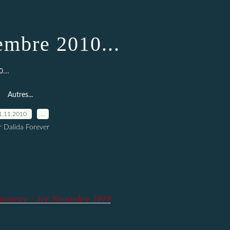
mbre 2010...
...
Autres...
1.11.2010
…
r Dalida Forever
tmartre : 1er Novembre 2010