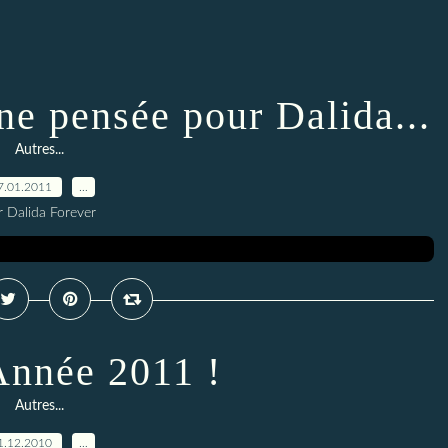
ne pensée pour Dalida...
Autres...
7.01.2011
…
r Dalida Forever
nnée 2011 !
Autres...
1.12.2010
…