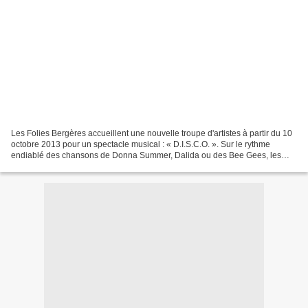
Les Folies Bergères accueillent une nouvelle troupe d'artistes à partir du 10
octobre 2013 pour un spectacle musical : « D.I.S.C.O. ». Sur le rythme
endiablé des chansons de Donna Summer, Dalida ou des Bee Gees, les
artistes évolueront sur scène dans...