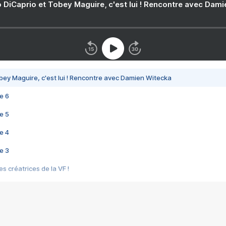
 DiCaprio et Tobey Maguire, c'est lui ! Rencontre avec Dam
bey Maguire, c'est lui ! Rencontre avec Damien Witecka
e 6
e 5
e 4
e 3
s créatrices de la VF !
e 2
e 1
e Mektoub My Love arrive enfin ! Rencontre avec Shaïn Boumedine et Sal