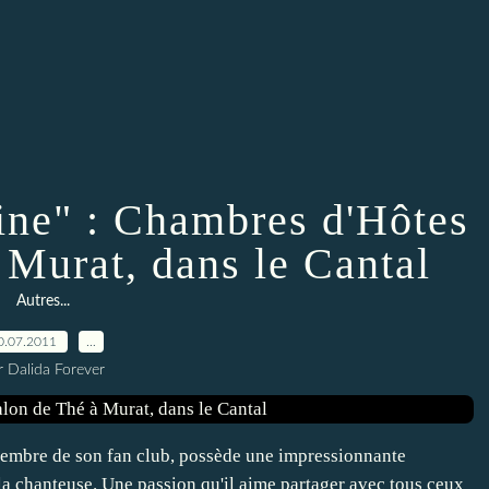
ine" : Chambres d'Hôtes
 Murat, dans le Cantal
Autres...
0.07.2011
…
r Dalida Forever
 membre de son fan club, possède une impressionnante
la chanteuse. Une passion qu'il aime partager avec tous ceux