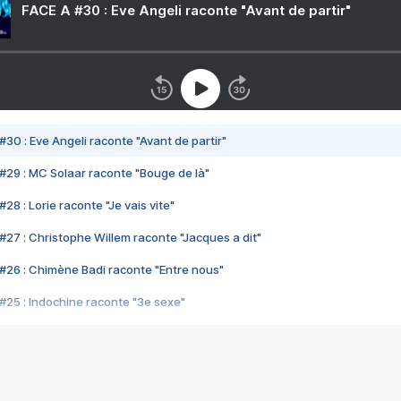
FACE A #30 : Eve Angeli raconte "Avant de partir"
#30 : Eve Angeli raconte "Avant de partir"
#29 : MC Solaar raconte "Bouge de là"
28 : Lorie raconte "Je vais vite"
#27 : Christophe Willem raconte "Jacques a dit"
#26 : Chimène Badi raconte "Entre nous"
#25 : Indochine raconte "3e sexe"
#24 : Zaho raconte "C'est chelou"
#23 : Patrick Bruel raconte "Au café des délices"
#22 : Kyo raconte "Le chemin"