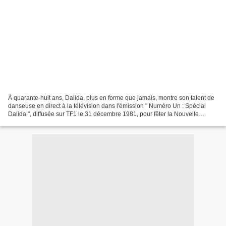
À quarante-huit ans, Dalida, plus en forme que jamais, montre son talent de
danseuse en direct à la télévision dans l'émission " Numéro Un : Spécial
Dalida ", diffusée sur TF1 le 31 décembre 1981, pour fêter la Nouvelle
Année. Vêtue d'une légère robe...