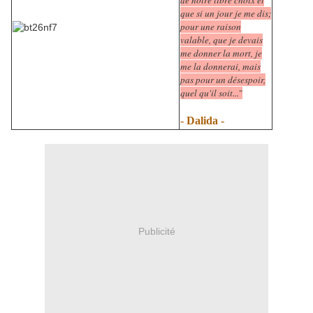
de notre libre choix et
que si un jour je me dis;
pour une raison
valable, que je devais
me donner la mort, je
me la donnerai, mais
pas pour un désespoir,
quel qu'il soit...
"
- Dalida -
Publicité