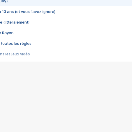
 DayZ
 a 13 ans (et vous l'avez ignoré)
e (littéralement)
im Rayan
 toutes les règles
s les jeux vidéo
us choquant de Rockstar ? - Le scandale BULLY
e plus moche de Steam
du RÊVE tourne au CAUCHEMAR
pendant 8 heures
it… à tort
umiliés par un jeu vidéo
ire - Final Fantasy 8