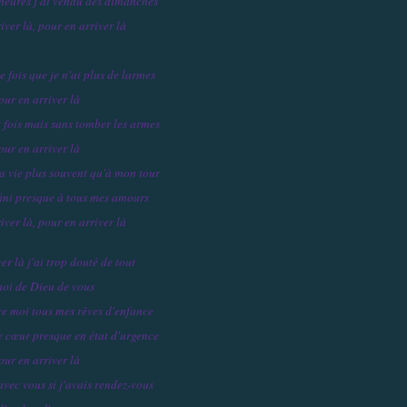
 heures j'ai vendu des dimanches
iver là, pour en arriver là
de fois que je n'ai plus de larmes
our en arriver là
t fois mais sans tomber les armes
our en arriver là
a vie plus souvent qu'à mon tour
 fini presque à tous mes amours
iver là, pour en arriver là
er là j'ai trop douté de tout
oi de Dieu de vous
ère moi tous mes rêves d'enfance
le cœur presque en état d'urgence
our en arriver là
avec vous si j'avais rendez-vous