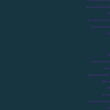
Aujourd'hui j'ai 
P
Je crois bien qu'
Sans l'ombre d
J
P
J'ai souvent o
Ou d
Pour aller nulle
Que d
P
Je cr
Si j'avais rende
J