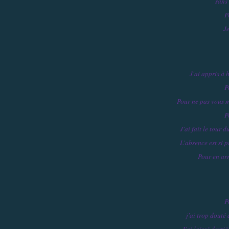
sans
P
J
J'ai appris à 
P
Pour ne pas vous 
P
J'ai fait le tour 
L'absence est si p
Pour en arr
P
j'ai trop douté
J'ai laissé derri