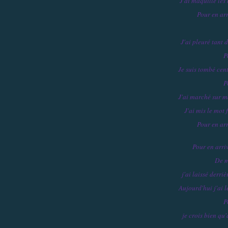
J'ai maquillé les
Pour en arr
J'ai pleuré tant 
P
Je suis tombé cen
P
J'ai marché sur m
J'ai mis le mot
Pour en arr
Pour en arriv
De m
j'ai laissé derri
Aujourd'hui j'ai 
P
je crois bien qu'