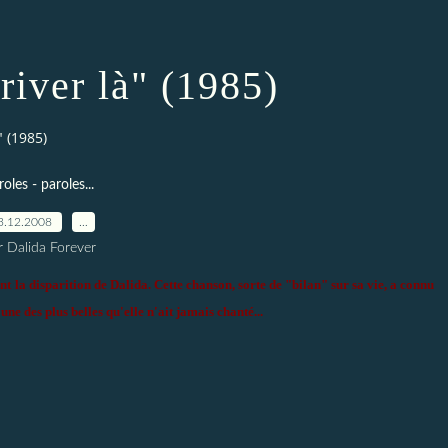
river là" (1985)
" (1985)
roles - paroles...
3.12.2008
…
r Dalida Forever
nt la disparition de Dalida. Cette chanson, sorte de "bilan" sur sa vie, a connu
une des plus belles qu'elle n'ait jamais chanté...