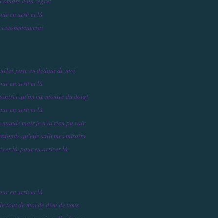
 l'ombre d'un regret
our en arriver là
e recommencerai
hurler juste en dedans de moi
our en arriver là
montrer qu'on me montre du doigt
our en arriver là
du monde mais je n'ai rien pu voir
rofonde qu'elle salit mes miroirs
iver là, pour en arriver là
our en arriver là
 de tout de moi de dieu de vous
ère moi tous mes rêves d'enfance