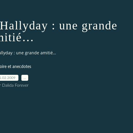
Hallyday : une grande
mitié…
llyday : une grande amitié…
oire et anecdotes
1.02.2009
…
r Dalida Forever