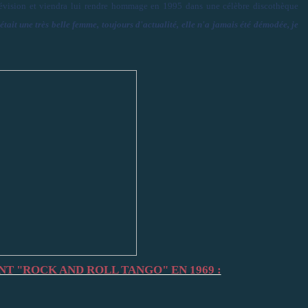
évision et viendra lui rendre hommage en 1995 dans une célèbre discothèque
était une très belle femme, toujours d'actualité, elle n'a jamais été démodée, je
T "ROCK AND ROLL TANGO" EN 1969 :