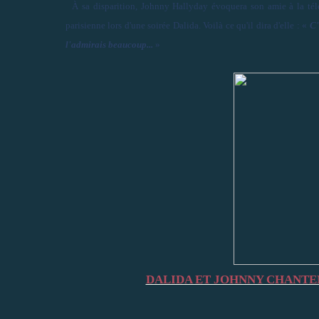
À sa disparition, Johnny Hallyday évoquera son amie à la tél
parisienne lors d'une soirée Dalida. Voilà ce qu'il dira d'elle : «
C'
l'admirais beaucoup...
»
DALIDA ET JOHNNY CHANTEN