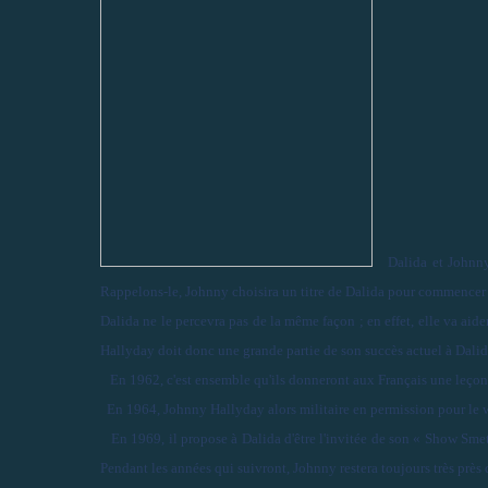
Dalida et Johnny
Rappelons-le, Johnny choisira un titre de Dalida pour commencer 
Dalida ne le percevra pas de la même façon ; en effet, elle va aid
Hallyday doit donc une grande partie de son succès actuel à Dalid
En 1962, c'est ensemble qu'ils donneront aux Français une leçon 
En 1964, Johnny Hallyday alors militaire en permission pour le w
En 1969, il propose à Dalida d'être l'invitée de son « Show Sme
Pendant les années qui suivront, Johnny restera toujours très près