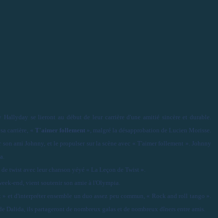
 Hallyday se lieront au début de leur carrière d'une amitié sincère et durable.
sa carrière, «
T'aimer follement
», malgré la désapprobation de Lucien Morisse.
er son ami Johnny, et le propulser sur la scène avec « T'aimer follement ». Johnny
a.
de twist avec leur chanson yéyé « La Leçon de Twist ».
eek-end, vient soutenir son amie à l'Olympia.
t » et d'interpréter ensemble un duo assez peu commun, « Rock and roll tango ».
 de Dalida, ils partageront de nombreux galas et de nombreux dîners entre amis.