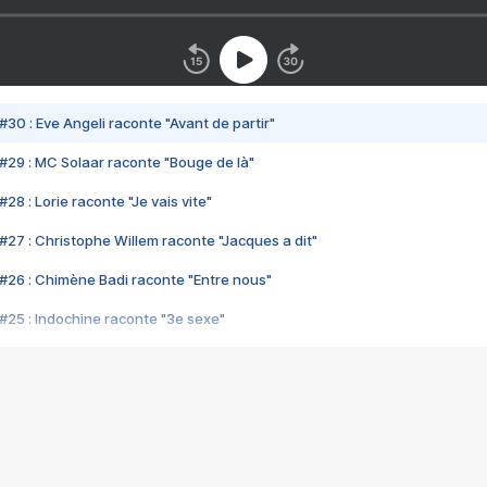
#30 : Eve Angeli raconte "Avant de partir"
#29 : MC Solaar raconte "Bouge de là"
28 : Lorie raconte "Je vais vite"
#27 : Christophe Willem raconte "Jacques a dit"
#26 : Chimène Badi raconte "Entre nous"
#25 : Indochine raconte "3e sexe"
#24 : Zaho raconte "C'est chelou"
#23 : Patrick Bruel raconte "Au café des délices"
#22 : Kyo raconte "Le chemin"
#21 : Nolwenn Leroy raconte "Cassé"