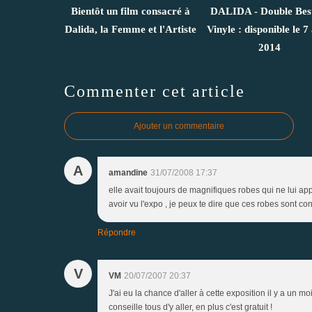
Bientôt un film consacré à
DALIDA - Double Bes
Dalida, la Femme et l'Artiste
Vinyle : disponible le 7 
2014
Commenter cet article
Ajouter un commentaire
A
amandine
31/07/2008 17:37
elle avait toujours de magnifiques robes qui ne lui a
avoir vu l'expo , je peux te dire que ces robes sont con
Répondre
V
VM
20/07/2007 20:37
J'ai eu la chance d'aller à cette exposition il y a un m
conseille tous d'y aller, en plus c'est gratuit !