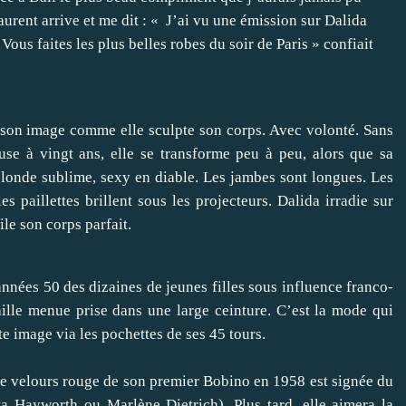
Laurent arrive et me dit : « J’ai vu une émission sur Dalida
. Vous faites les plus belles robes du soir de Paris » confiait
e son image comme elle sculpte son corps. Avec volonté. Sans
euse à vingt ans, elle se transforme peu à peu, alors que sa
 blonde sublime, sexy en diable. Les jambes sont longues. Les
es paillettes brillent sous les projecteurs. Dalida irradie sur
le son corps parfait.
 années 50 des dizaines de jeunes filles sous influence franco-
aille menue prise dans une large ceinture. C’est la mode qui
te image via les pochettes de ses 45 tours.
 de velours rouge de son premier Bobino en 1958 est signée du
ta Hayworth ou Marlène Dietrich). Plus tard, elle aimera la