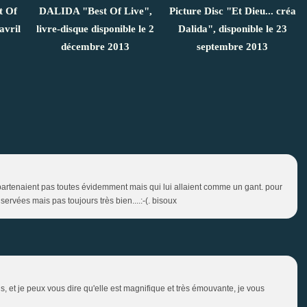
t Of
DALIDA "Best Of Live",
Picture Disc "Et Dieu... créa
avril
livre-disque disponible le 2
Dalida", disponible le 23
décembre 2013
septembre 2013
ppartenaient pas toutes évidemment mais qui lui allaient comme un gant. pour
servées mais pas toujours très bien....:-(. bisoux
ois, et je peux vous dire qu'elle est magnifique et très émouvante, je vous