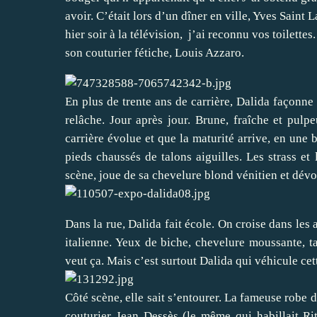
avoir. C’était lors d’un dîner en ville, Yves Saint 
hier soir à la télévision, j’ai reconnu vos toilettes
son couturier fétiche, Louis Azzaro.
En plus de trente ans de carrière, Dalida façonn
relâche. Jour après jour. Brune, fraîche et pulp
carrière évolue et que la maturité arrive, en une
pieds chaussés de talons aiguilles. Les strass et l
scène, joue de sa chevelure blond vénitien et dévoi
Dans la rue, Dalida fait école. On croise dans les
italienne. Yeux de biche, chevelure moussante, t
veut ça. Mais c’est surtout Dalida qui véhicule cet
Côté scène, elle sait s’entourer. La fameuse robe
couturier Jean Dessès (le même qui habillait Ri