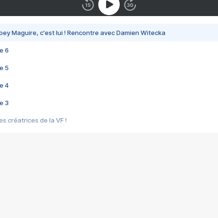
bey Maguire, c'est lui ! Rencontre avec Damien Witecka
e 6
e 5
e 4
e 3
s créatrices de la VF !
e 2
e 1
e Mektoub My Love arrive enfin ! Rencontre avec Shaïn Boumedine et Sal
i : après Toni en famille
elle réalise le bouleversant Dites lui que je l'aime