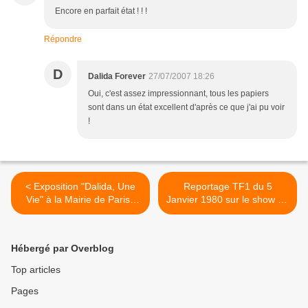
Encore en parfait état ! ! !
Répondre
D
Dalida Forever
27/07/2007 18:26
Oui, c'est assez impressionnant, tous les papiers
sont dans un état excellent d'après ce que j'ai pu voir
!
< Exposition "Dalida, Une
Reportage TF1 du 5
Vie" à la Mairie de Paris :
Janvier 1980 sur le show au
DALIDA et la mode...
Palais des Sports de Dalida
>
Hébergé par Overblog
Top articles
Pages