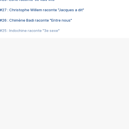
#27 : Christophe Willem raconte "Jacques a dit"
#26 : Chimène Badi raconte "Entre nous"
#25 : Indochine raconte "3e sexe"
#24 : Zaho raconte "C'est chelou"
#23 : Patrick Bruel raconte "Au café des délices"
#22 : Kyo raconte "Le chemin"
#21 : Nolwenn Leroy raconte "Cassé"
#20 : Patrick Hernandez raconte "Born to be alive"
#19 : Lorie raconte "Près de moi"
#18 : Michael Jones raconte "A nos actes manqués" (avec Jean-Jacque
#17 : Khaled raconte "Aïcha"
#16 : Corneille raconte "Parce qu'on vient de loin"