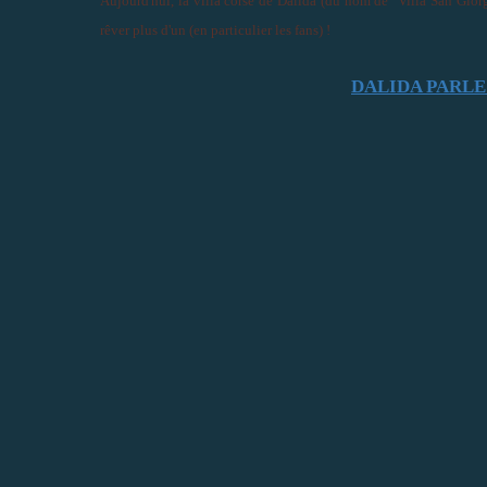
Aujourd'hui, la villa corse de Dalida (du nom de "Villa San Giorgi
rêver plus d'un (en particulier les fans) !
DALIDA PARLE