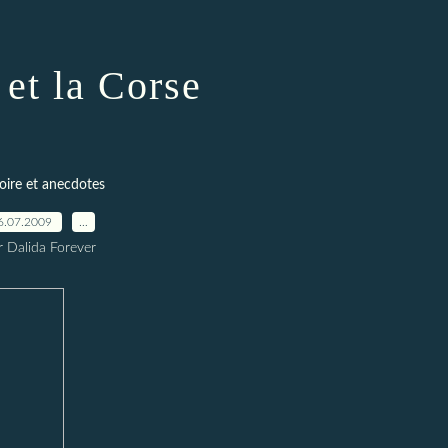
 et la Corse
oire et anecdotes
6.07.2009
…
r Dalida Forever