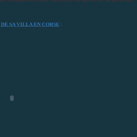
o") est louable toute l'année, mais les prix sont assez élevés... De quoi en faire
 DE SA VILLA EN CORSE
: