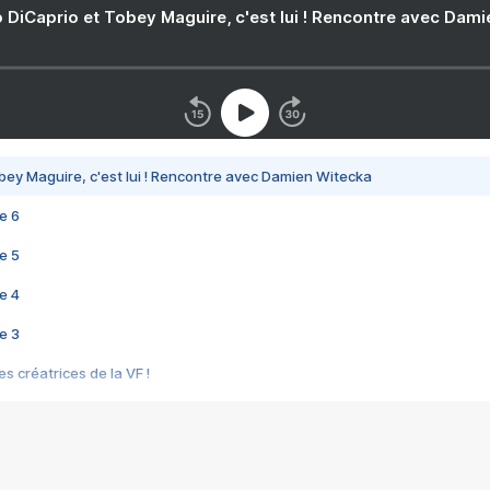
 DiCaprio et Tobey Maguire, c'est lui ! Rencontre avec Dam
bey Maguire, c'est lui ! Rencontre avec Damien Witecka
e 6
e 5
e 4
e 3
s créatrices de la VF !
e 2
e 1